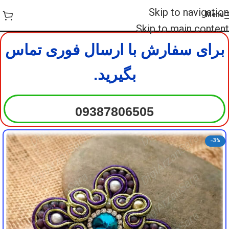
DigiArzanSara
DigiArzanSara
Skip to navigation
Menu
DigiArzanSara
DigiArzanSara
Skip to main content
برای سفارش با ارسال فوری تماس
DigiArzanSara
DigiArzanSara
بگیرید.
DigiArzanSara
DigiArzanSara
09387806505
DigiArzanSara
DigiArzanSara
-3%
DigiArzanSara
DigiArzanSara