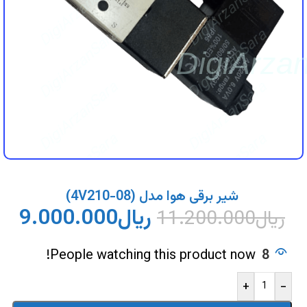
DigiArzanSara
DigiArzanSara
DigiArzanSara
DigiArzanSara
DigiArza
DigiArzanSara
DigiArzanSara
DigiArzanSara
DigiArzanSara
DigiArzanSara
DigiArzanSara
شیر برقی هوا مدل (4V210-08)
ریال
9.000.000
ریال
11.200.000
DigiArzanSara
DigiArzanSara
People watching this product now!
8
+
-