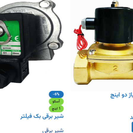
ژ دو اینچ
-6%
آسکو
1 اینچ
شیر برقی بک فیلتر
د
شیر برقی