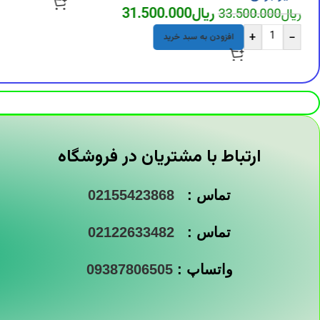
ریال
31.500.000
ریال
33.500.000
+
-
افزودن به سبد خرید
ارتباط با مشتریان در فروشگاه
تماس :
02155423868
تماس :
02122633482
واتساپ :
09387806505