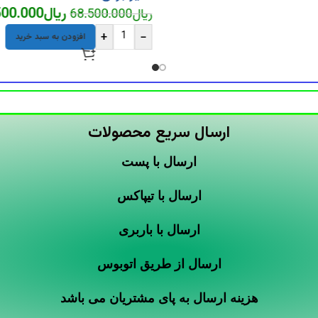
ریال
500.000
ریال
68.500.000
+
-
افزودن به سبد خرید
ارسال سریع محصولات
ارسال با پست
ارسال با تیپاکس
ارسال با باربری
ارسال از طریق اتوبوس
هزینه ارسال به پای مشتریان می باشد