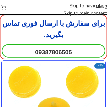
DigiArzanSara
DigiArzanSara
Skip to navigation
Menu
DigiArzanSara
DigiArzanSara
Skip to main content
برای سفارش با ارسال فوری تماس
DigiArzanSara
DigiArzanSara
بگیرید.
DigiArzanSara
DigiArzanSara
09387806505
DigiArzanSara
DigiArzanSara
-44%
DigiArzanSara
DigiArzanSara