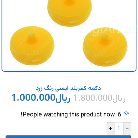
DigiArzanSara
DigiArzanSara
DigiArzanSara
DigiArzanSara
DigiArza
DigiArzanSara
DigiArzanSara
DigiArzanSara
DigiArzanSara
DigiArzanSara
DigiArzanSara
دکمه کمربند ایمنی رنگ زرد
ریال
1.000.000
ریال
1.800.000
DigiArzanSara
DigiArzanSara
People watching this product now!
6
+
-