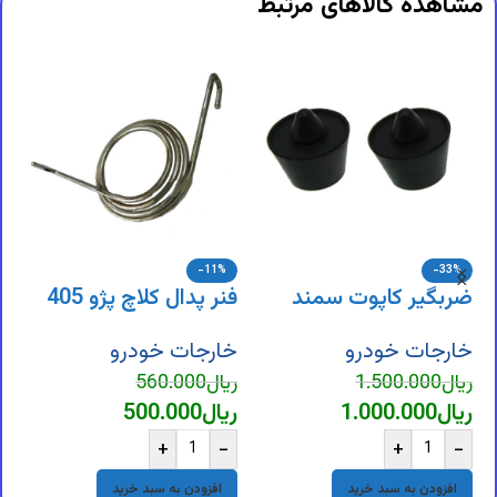
مشاهده کالاهای مرتبط
-11%
-33%
ضربگیر کاپوت سمند
فنر پدال کلاچ پژو 405
ک
خارجات خودرو
خارجات خودرو
خ
ر
ریال
1.500.000
ریال
560.000
ریال
1.000.000
ریال
500.000
ر
+
-
+
-
افزودن به سبد خرید
افزودن به سبد خرید