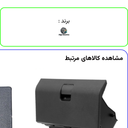
DigiArzanSara
DigiArzanSara
DigiArzanSara
DigiArzanSara
برند :
DigiArzanSara
DigiArzanSara
DigiArzanSara
DigiArzanSara
مشاهده کالاهای مرتبط
DigiArzanSara
DigiArzanSara
DigiArzanSara