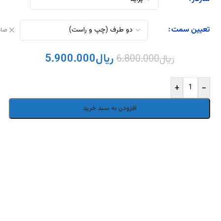
تعیین سمت
صا
ریال
5.900.000
ریال
6.800.000
+
-
افزودن به سبد خرید