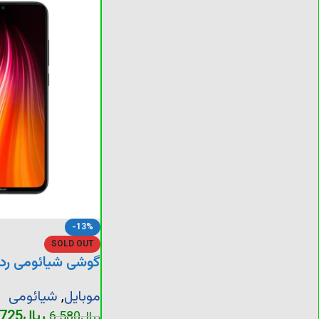
-13%
SOLD OUT
گوشی شیائومی ردم
موبایل
,
شیائومی
ریال
.725
ریال
6.580