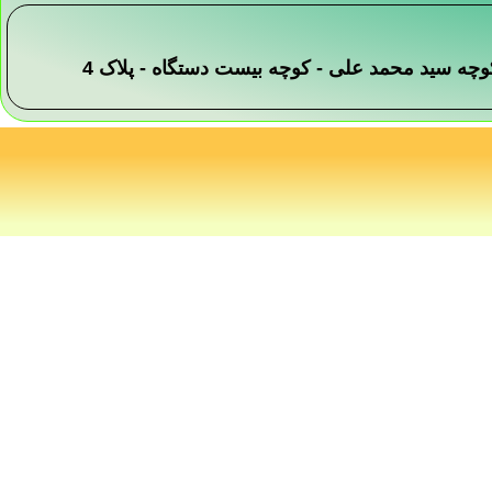
 -کوچه سید محمد علی - کوچه بیست دستگاه - پلاک 4