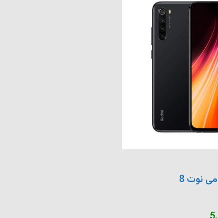
ی نوت 8
5