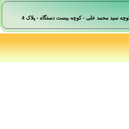
 -کوچه سید محمد علی - کوچه بیست دستگاه - پلاک 4