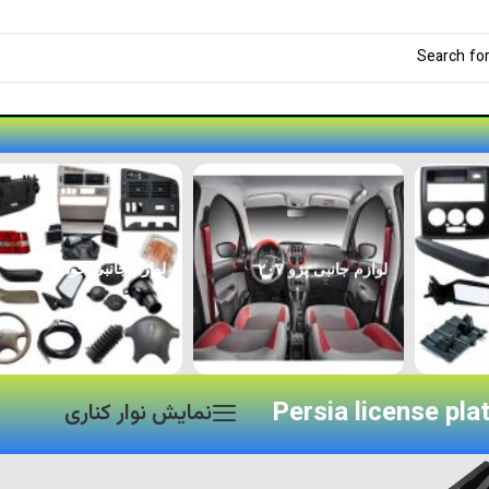
لوازم جانبی پژو ۲۰۷
لوازم جانبی خودرو
Persia license plat
نمایش نوار کناری