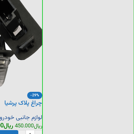
-29%
چراغ پلاک پرشیا
لوازم جانبی خودرو
ریال
00
ریال
450.000