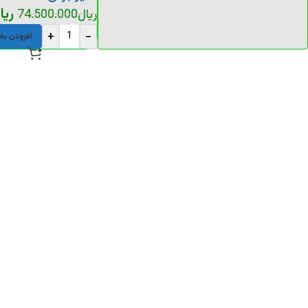
ریا
ریال
74.500.000
+
-
افزودن به