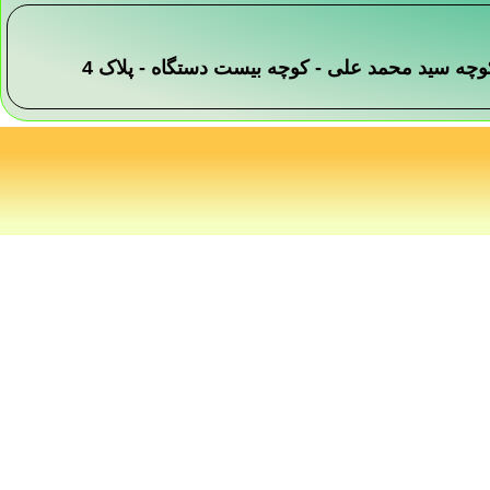
 -کوچه سید محمد علی - کوچه بیست دستگاه - پلاک 4