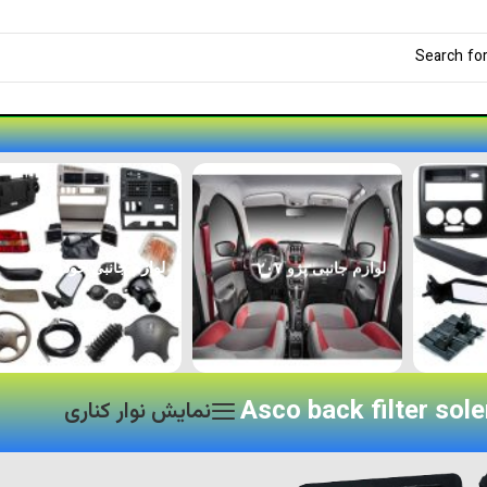
لوازم جانبی پژو ۲۰۷
لوازم جانبی خودرو
Asco back filter sol
نمایش نوار کناری