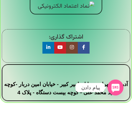
اشتراک گذاری:
آدرس : تهران - خیابان امیر کبیر - خیابان امین دربار -کوچه
پیام دادن
سید محمد علی - کوچه بیست دستگاه - پلاک 4
تمامی حقوق این وبسایت برای فروشگاه دیجی ارزان
سرا محفوظ است .