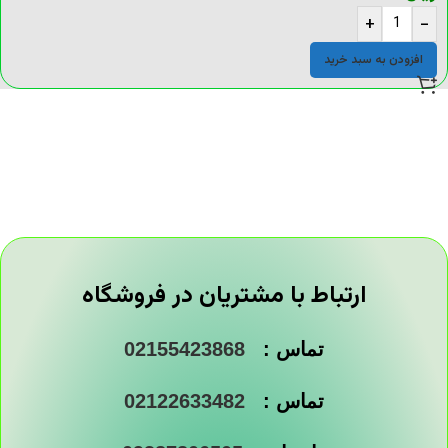
+
-
افزودن به سبد خرید
ارتباط با مشتریان در فروشگاه
تماس :
02155423868
تماس :
02122633482