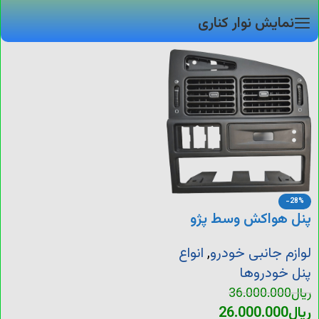
نمایش نوار کناری
-28%
پنل هواکش وسط پژو
405
لوازم جانبی خودرو
,
انواع
پنل خودروها
ریال
36.000.000
ریال
26.000.000