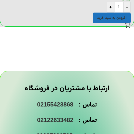
+
-
افزودن به سبد خرید
ارتباط با مشتریان در فروشگاه
تماس :
02155423868
تماس :
02122633482