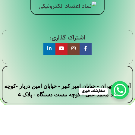
اشتراک گذاری:
آدرس : تهران - خیابان امیر کبیر - خیابان امین دربار -کوچه
سفارشات فوری
سید محمد علی - کوچه بیست دستگاه - پلاک 4
تمامی حقوق این وبسایت برای فروشگاه دیجی ارزان
سرا محفوظ است .