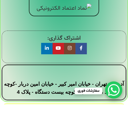
اشتراک گذاری:
آدرس : تهران - خیابان امیر کبیر - خیابان امین دربار -کوچه
سفارشات فوری
سید محمد علی - کوچه بیست دستگاه - پلاک 4
تمامی حقوق این وبسایت برای فروشگاه دیجی ارزان
سرا محفوظ است .