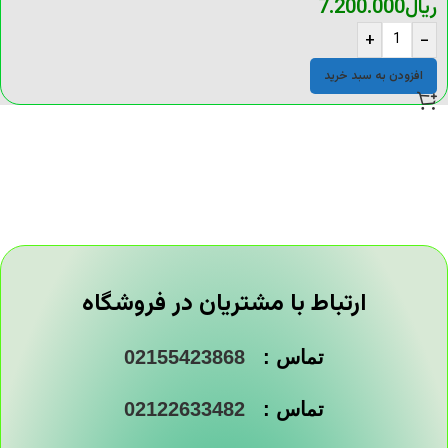
ریال
7.200.000
+
-
افزودن به سبد خرید
ارتباط با مشتریان در فروشگاه
تماس :
02155423868
تماس :
02122633482