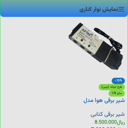
نمایش نوار کناری
-15%
طرح ایرتک (چین)
سایز 1/8
شیر برقی هوا مدل
(4V110-06)
شیر برقی کتابی
ریال
8.500.000