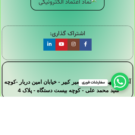
اشتراک گذاری:
آدرس : تهران - خیابان امیر کبیر - خیابان امین دربار -کوچه
سفارشات فوری
سید محمد علی - کوچه بیست دستگاه - پلاک 4
تمامی حقوق این وبسایت برای فروشگاه دیجی ارزان
سرا محفوظ است .