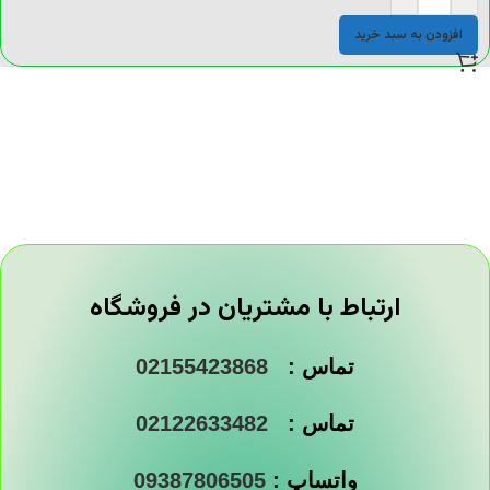
افزودن به سبد خرید
ارتباط با مشتریان در فروشگاه
تماس :
02155423868
تماس :
02122633482
واتساپ :
09387806505