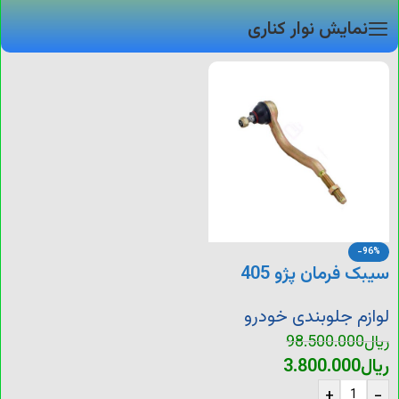
نمایش نوار کناری
-96%
سیبک فرمان پژو 405
لوازم جلوبندی خودرو
ریال
98.500.000
ریال
3.800.000
+
-