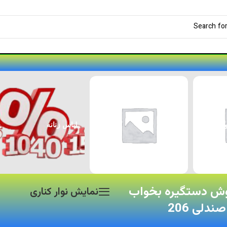
کفش
لباس زنانه
پارس
وش دستگیره بخواب
نمایش نوار کناری
صندلی 206