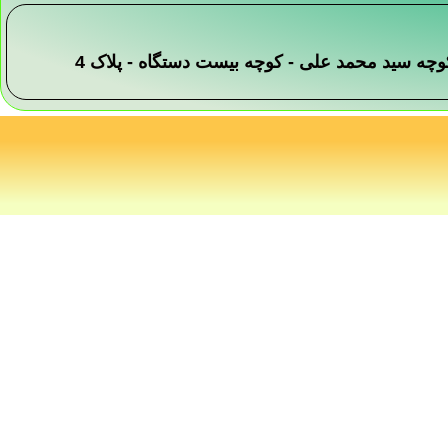
 -کوچه سید محمد علی - کوچه بیست دستگاه - پلاک 4