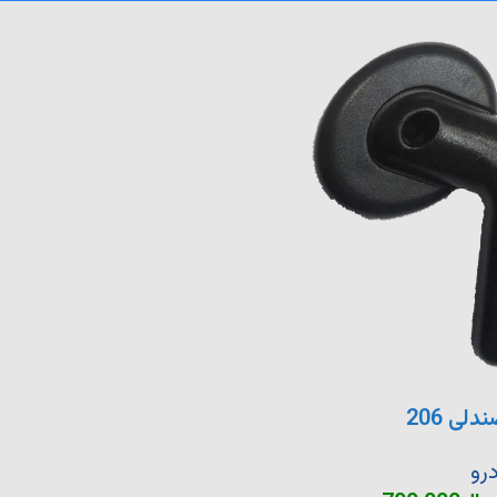
ی 206
رو