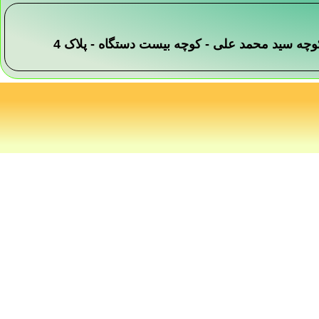
 -کوچه سید محمد علی - کوچه بیست دستگاه - پلاک 4