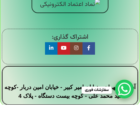
اشتراک گذاری:
آدرس : تهران - خیابان امیر کبیر - خیابان امین دربار -کوچه
سفارشات فوری
سید محمد علی - کوچه بیست دستگاه - پلاک 4
تمامی حقوق این وبسایت برای فروشگاه دیجی ارزان
سرا محفوظ است .