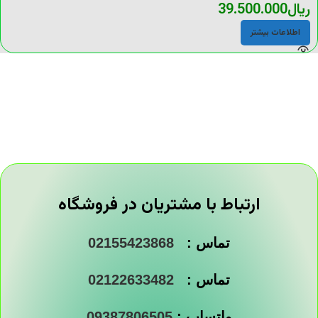
ریال
39.500.000
اطلاعات بیشتر
ارتباط با مشتریان در فروشگاه
تماس :
02155423868
تماس :
02122633482
واتساپ :
09387806505