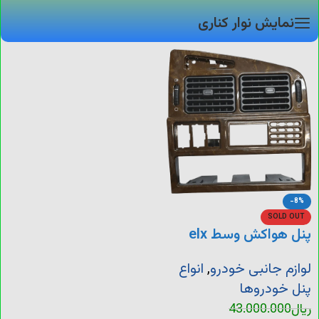
نمایش نوار کناری
-8%
SOLD OUT
پنل هواکش وسط elx
لوازم جانبی خودرو
,
انواع
پنل خودروها
ریال
43.000.000