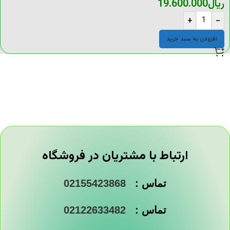
ریال
19.600.000
+
-
افزودن به سبد خرید
ارتباط با مشتریان در فروشگاه
تماس :
02155423868
تماس :
02122633482