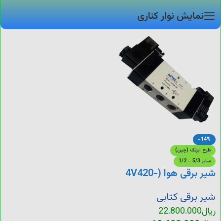
نمایش نوار کناری
-14%
طرح ایرتک (چین)
سایز 5/3 - 1/2
شیر برقی هوا (4V420-
15)
شیر برقی کتابی
ریال
22.800.000