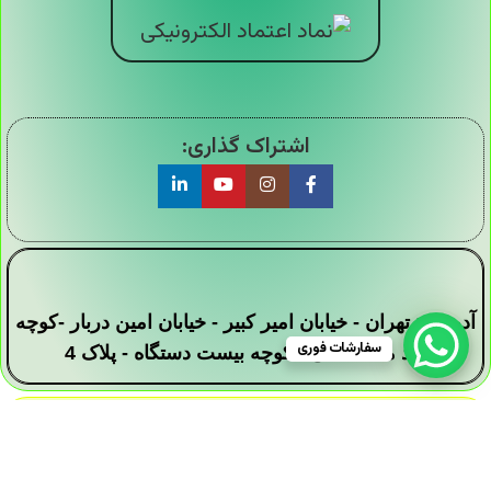
اشتراک گذاری:
آدرس : تهران - خیابان امیر کبیر - خیابان امین دربار -کوچه
سفارشات فوری
سید محمد علی - کوچه بیست دستگاه - پلاک 4
تمامی حقوق این وبسایت برای فروشگاه دیجی ارزان
سرا محفوظ است .