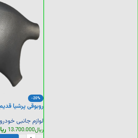
-20%
روبوقی پرشیا قدیم
لوازم جانبی خودرو
ریا
ریال
13.700.000