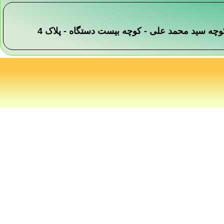
 -کوچه سید محمد علی - کوچه بیست دستگاه - پلاک 4