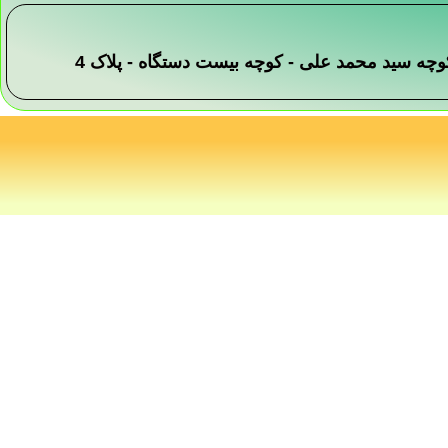
 -کوچه سید محمد علی - کوچه بیست دستگاه - پلاک 4