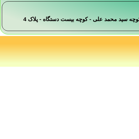
 -کوچه سید محمد علی - کوچه بیست دستگاه - پلاک 4