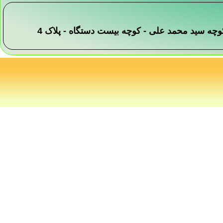
 -کوچه سید محمد علی - کوچه بیست دستگاه - پلاک 4