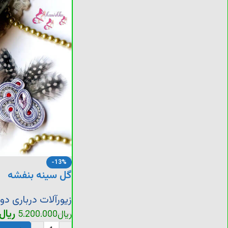
-13%
گل سینه بنفشه
زیورآلات درباری دو
ریال
ریال
5.200.000