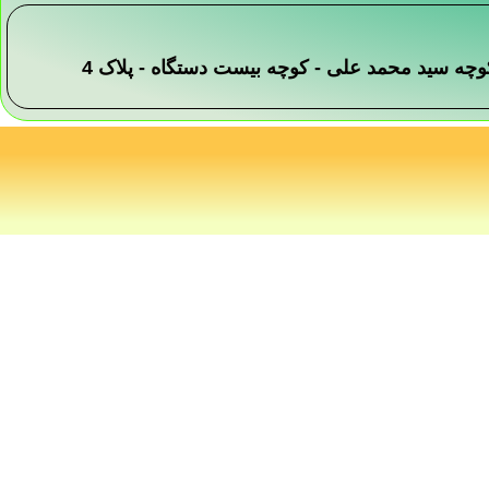
 -کوچه سید محمد علی - کوچه بیست دستگاه - پلاک 4