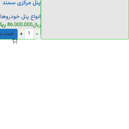
پنل مرکزی سمند
انواع پنل خودروها
ریا
ریال
86.000.000
+
-
افزودن به