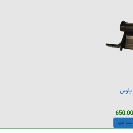
پارس
650.0
 سبد خرید