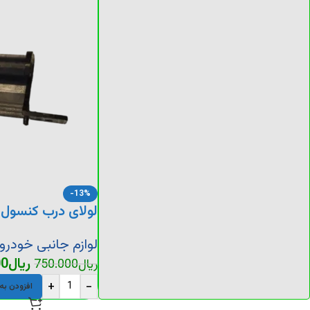
-13%
لولای درب کنسول 
لوازم جانبی خودرو
ریال
00
ریال
750.000
+
-
افزودن به