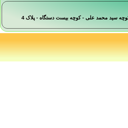
 -کوچه سید محمد علی - کوچه بیست دستگاه - پلاک 4