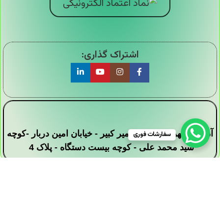
اشتراک گذاری:
آدرس : تهران - خیابان امیر کبیر - خیابان امین دربار -کوچه
سفارشات فوری
سید محمد علی - کوچه بیست دستگاه - پلاک 4
تمامی حقوق این وبسایت برای فروشگاه دیجی ارزان
سرا محفوظ است .