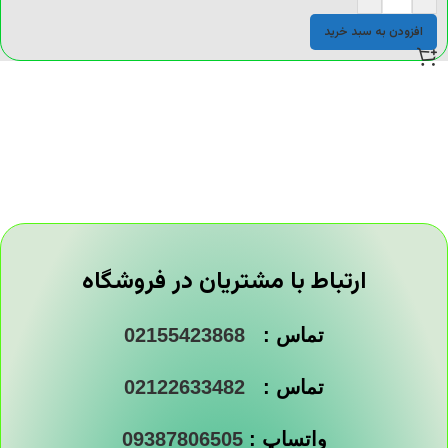
افزودن به سبد خرید
ارتباط با مشتریان در فروشگاه
تماس :
02155423868
تماس :
02122633482
واتساپ :
09387806505