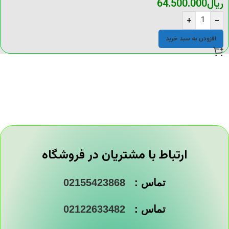
ریال
64.500.000
+
-
افزودن به سبد خرید
ارتباط با مشتریان در فروشگاه
تماس :
02155423868
تماس :
02122633482