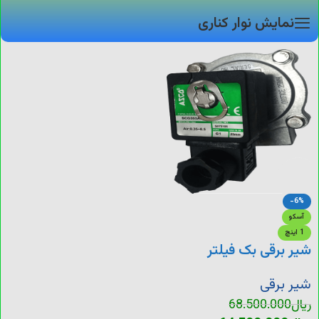
نمایش نوار کناری
-6%
آسکو
1 اینچ
شیر برقی بک فیلتر
شیر برقی
ریال
68.500.000