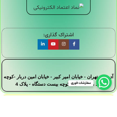
اشتراک گذاری:
آدرس : تهران - خیابان امیر کبیر - خیابان امین دربار -کوچه
سفارشات فوری
سید محمد علی - کوچه بیست دستگاه - پلاک 4
تمامی حقوق این وبسایت برای فروشگاه دیجی ارزان
سرا محفوظ است .