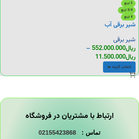
3 اینچ
3/4 اینچ
4 اینچ
شیر برقی آب
شیر برقی
ریال
552.000.000
–
ریال
11.500.000
انتخاب گزینه ها
ارتباط با مشتریان در فروشگاه
تماس :
02155423868