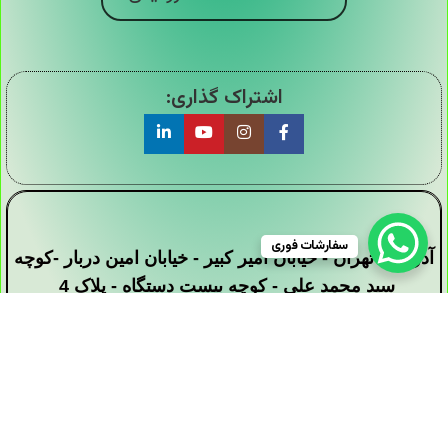
اشتراک گذاری:
سفارشات فوری
آدرس : تهران - خیابان امیر کبیر - خیابان امین دربار -کوچه
سید محمد علی - کوچه بیست دستگاه - پلاک 4
تمامی حقوق این وبسایت برای فروشگاه دیجی ارزان
سرا محفوظ است .