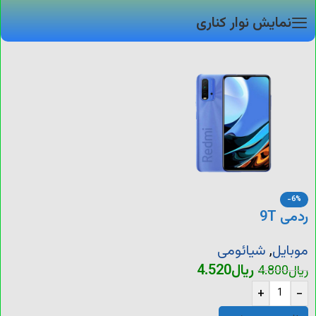
نمایش نوار کناری
-6%
ردمی 9T
موبایل
,
شیائومی
ریال
4.520
ریال
4.800
+
-