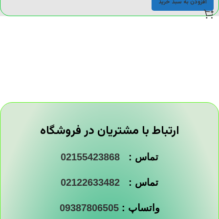
افزودن به سبد خرید
ارتباط با مشتریان در فروشگاه
تماس :
02155423868
تماس :
02122633482
واتساپ :
09387806505