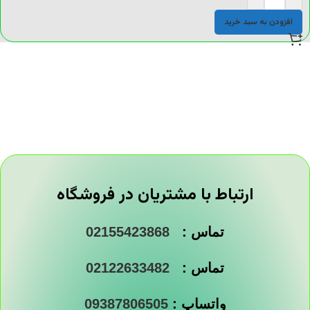
افزودن به سبد خرید
ارتباط با مشتریان در فروشگاه
تماس :
02155423868
تماس :
02122633482
واتساپ :
09387806505