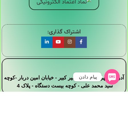
اشتراک گذاری:
پیام دادن
آدرس : تهران - خیابان امیر کبیر - خیابان امین دربار -کوچه
سید محمد علی - کوچه بیست دستگاه - پلاک 4
تمامی حقوق این وبسایت برای فروشگاه دیجی ارزان
سرا محفوظ است .