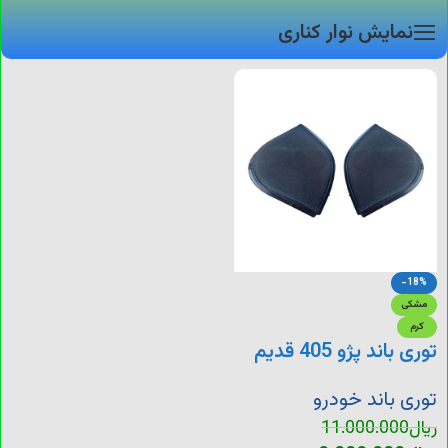
نمایش نوار کناری
-18%
مشکی
کرم
توری باند پژو 405 قدیم
توری باند خودرو
ریال
11.000.000