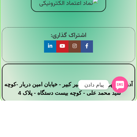
اشتراک گذاری:
آدرس : تهران - خیابان امیر کبیر - خیابان امین دربار -کوچه
پیام دادن
سید محمد علی - کوچه بیست دستگاه - پلاک 4
تمامی حقوق این وبسایت برای فروشگاه دیجی ارزان
سرا محفوظ است .