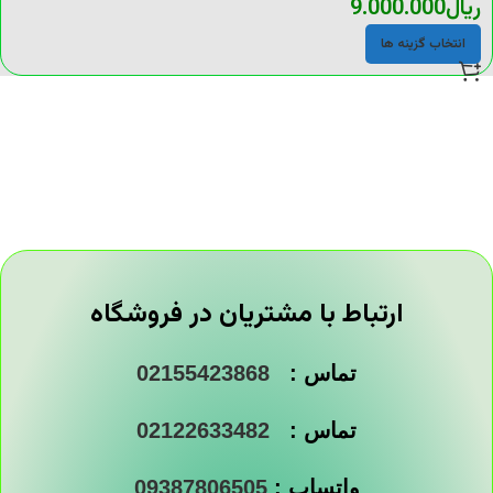
ریال
9.000.000
انتخاب گزینه ها
ارتباط با مشتریان در فروشگاه
تماس :
02155423868
تماس :
02122633482
واتساپ :
09387806505