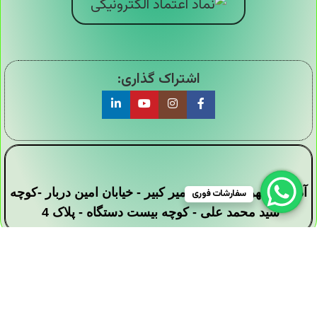
اشتراک گذاری:
آدرس : تهران - خیابان امیر کبیر - خیابان امین دربار -کوچه
سفارشات فوری
سید محمد علی - کوچه بیست دستگاه - پلاک 4
تمامی حقوق این وبسایت برای فروشگاه دیجی ارزان
سرا محفوظ است .