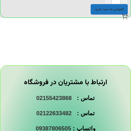
افزودن به سبد خرید
ارتباط با مشتریان در فروشگاه
تماس :
02155423868
تماس :
02122633482
واتساپ :
09387806505