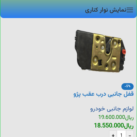
نمایش نوار کناری
-5%
قفل جانبی درب عقب پژو
206
لوازم جانبی خودرو
ریال
19.600.000
ریال
18.550.000
+
-