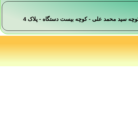
 -کوچه سید محمد علی - کوچه بیست دستگاه - پلاک 4