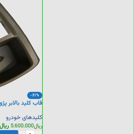
-31%
قاب کلید بالابر پژو slx
کلیدهای خودرو
ریال
ریال
5.600.000