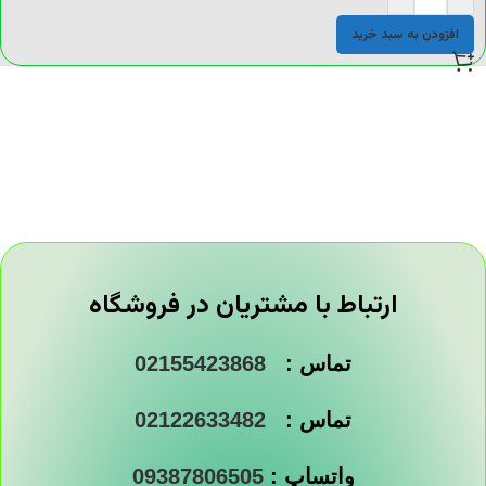
افزودن به سبد خرید
ارتباط با مشتریان در فروشگاه
تماس :
02155423868
تماس :
02122633482
واتساپ :
09387806505