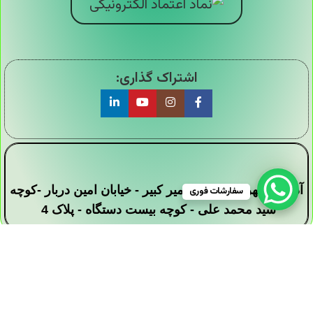
اشتراک گذاری:
آدرس : تهران - خیابان امیر کبیر - خیابان امین دربار -کوچه
سفارشات فوری
سید محمد علی - کوچه بیست دستگاه - پلاک 4
تمامی حقوق این وبسایت برای فروشگاه دیجی ارزان
سرا محفوظ است .