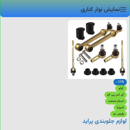
نمایش نوار کناری
-11%
آپکو
آی اس پی کو
استام صنعت
امیرنیا
رفیعی نیا
لوازم جلوبندی پراید