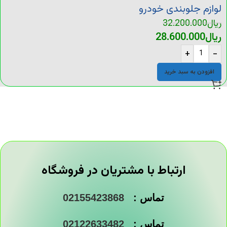
لوازم جلوبندی خودرو
ریال
32.200.000
ریال
28.600.000
+
-
افزودن به سبد خرید
ارتباط با مشتریان در فروشگاه
تماس :
02155423868
تماس :
02122633482