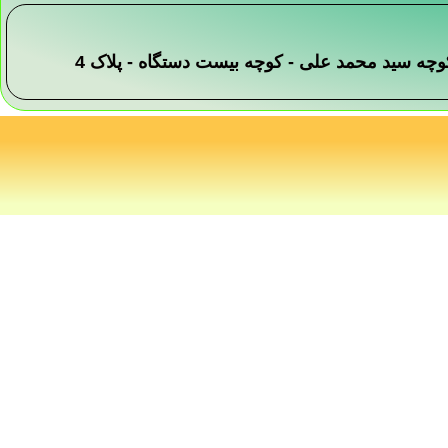
 -کوچه سید محمد علی - کوچه بیست دستگاه - پلاک 4