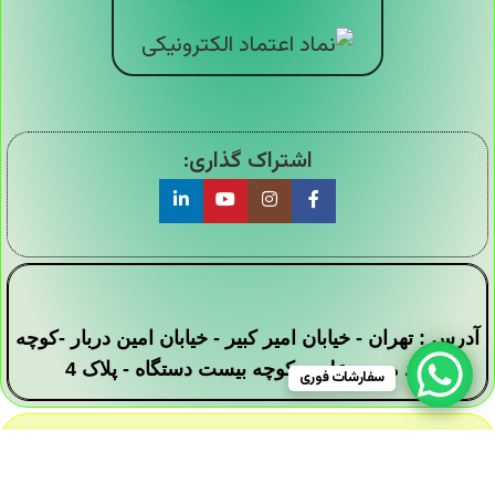
اشتراک گذاری:
آدرس : تهران - خیابان امیر کبیر - خیابان امین دربار -کوچه
سید محمد علی - کوچه بیست دستگاه - پلاک 4
سفارشات فوری
تمامی حقوق این وبسایت برای فروشگاه دیجی ارزان
سرا محفوظ است .