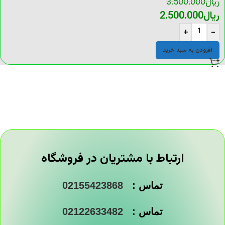
ریال
3.500.000
ریال
2.500.000
+
-
افزودن به سبد خرید
ارتباط با مشتریان در فروشگاه
تماس :
02155423868
تماس :
02122633482