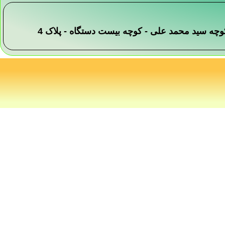
 -کوچه سید محمد علی - کوچه بیست دستگاه - پلاک 4