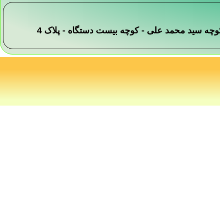
 -کوچه سید محمد علی - کوچه بیست دستگاه - پلاک 4