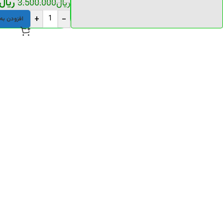
ریال
ریال
3.500.000
+
-
افزودن به