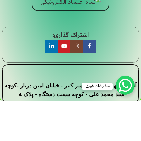
اشتراک گذاری:
آدرس : تهران - خیابان امیر کبیر - خیابان امین دربار -کوچه
سفارشات فوری
سید محمد علی - کوچه بیست دستگاه - پلاک 4
تمامی حقوق این وبسایت برای فروشگاه دیجی ارزان
سرا محفوظ است .