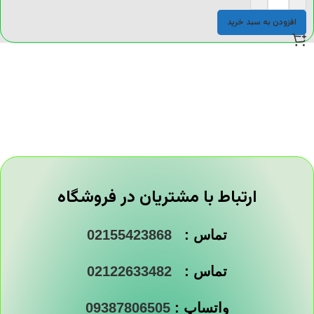
افزودن به سبد خرید
ارتباط با مشتریان در فروشگاه
تماس :
02155423868
تماس :
02122633482
واتساپ :
09387806505