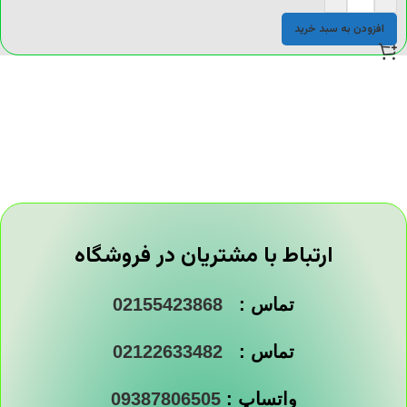
افزودن به سبد خرید
ارتباط با مشتریان در فروشگاه
تماس :
02155423868
تماس :
02122633482
واتساپ :
09387806505