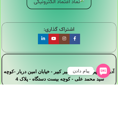
اشتراک گذاری:
پیام دادن
آدرس : تهران - خیابان امیر کبیر - خیابان امین دربار -کوچه
سید محمد علی - کوچه بیست دستگاه - پلاک 4
تمامی حقوق این وبسایت برای فروشگاه دیجی ارزان
سرا محفوظ است .