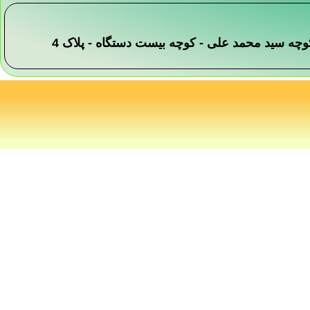
 -کوچه سید محمد علی - کوچه بیست دستگاه - پلاک 4