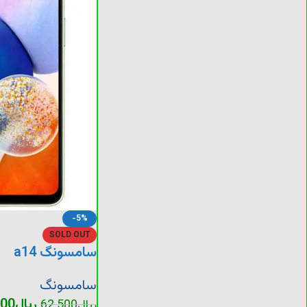
-5%
SOLD OUT
سامسونگ a14
سامسونگ
ریال
500
ریال
62.500