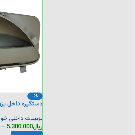
-9%
دستگیره داخل پژو lx
تزئینات داخلی خود
ریال
5.300.000
–