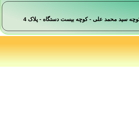
 -کوچه سید محمد علی - کوچه بیست دستگاه - پلاک 4