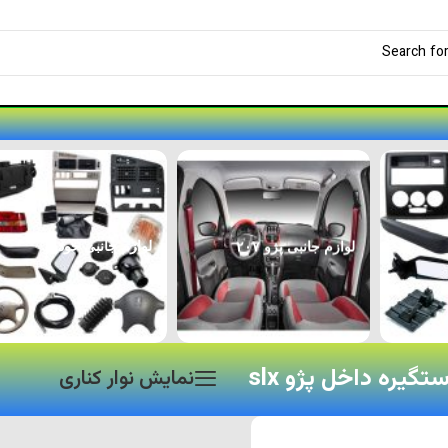
لوازم جانبی پژو ۲۰۷
لوازم جانبی خودرو
یره داخل پژو slx
نمایش نوار کناری