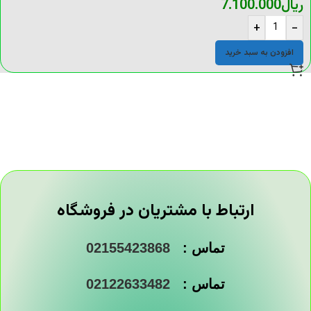
ریال
7.100.000
+
-
افزودن به سبد خرید
ارتباط با مشتریان در فروشگاه
تماس :
02155423868
تماس :
02122633482