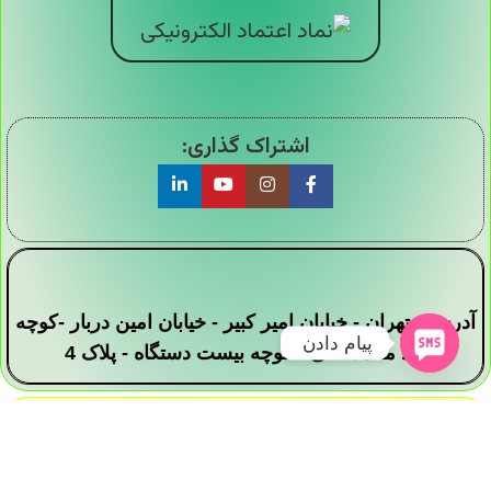
اشتراک گذاری:
آدرس : تهران - خیابان امیر کبیر - خیابان امین دربار -کوچه
پیام دادن
سید محمد علی - کوچه بیست دستگاه - پلاک 4
تمامی حقوق این وبسایت برای فروشگاه دیجی ارزان
سرا محفوظ است .