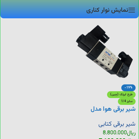
نمایش نوار کناری
-19%
طرح ایرتک (چین)
سایز 1/4
شیر برقی هوا مدل
(4V220-08)
شیر برقی کتابی
ریال
8.800.000