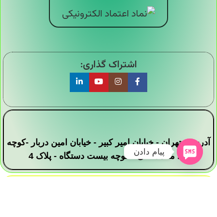
اشتراک گذاری:
آدرس : تهران - خیابان امیر کبیر - خیابان امین دربار -کوچه
پیام دادن
سید محمد علی - کوچه بیست دستگاه - پلاک 4
تمامی حقوق این وبسایت برای فروشگاه دیجی ارزان
سرا محفوظ است .