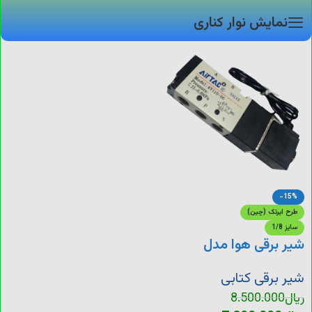
نمایش نوار کناری
-15%
طرح ایرتک (چین)
سایز 1/8
شیر برقی هوا مدل
(4V110-06)
شیر برقی کتابی
ریال
8.500.000