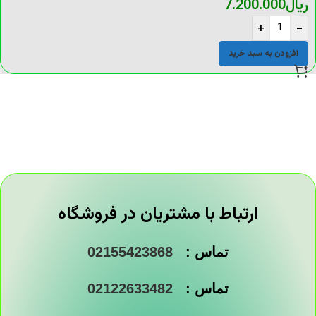
ریال
7.200.000
+
-
افزودن به سبد خرید
ارتباط با مشتریان در فروشگاه
تماس :
02155423868
تماس :
02122633482