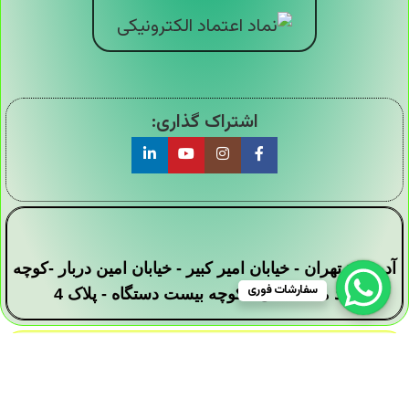
اشتراک گذاری:
آدرس : تهران - خیابان امیر کبیر - خیابان امین دربار -کوچه
سفارشات فوری
سید محمد علی - کوچه بیست دستگاه - پلاک 4
تمامی حقوق این وبسایت برای فروشگاه دیجی ارزان
سرا محفوظ است .