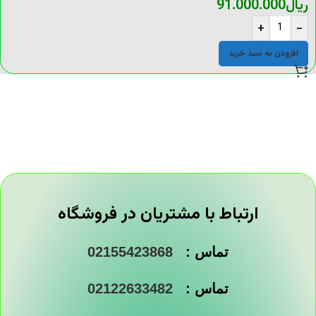
ریال
91.000.000
+
-
افزودن به سبد خرید
ارتباط با مشتریان در فروشگاه
تماس :
02155423868
تماس :
02122633482