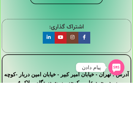
اشتراک گذاری:
پیام دادن
آدرس : تهران - خیابان امیر کبیر - خیابان امین دربار -کوچه
سید محمد علی - کوچه بیست دستگاه - پلاک 4
تمامی حقوق این وبسایت برای فروشگاه دیجی ارزان
سرا محفوظ است .