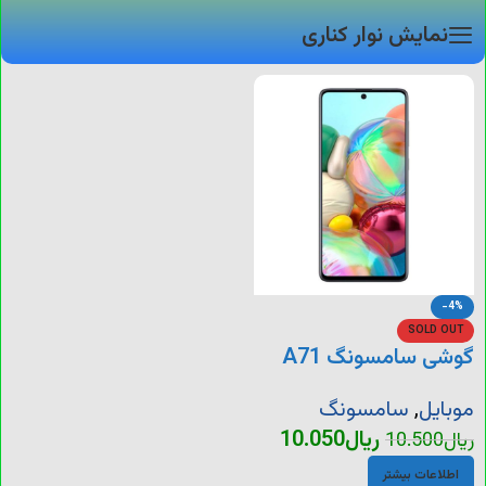
نمایش نوار کناری
-4%
SOLD OUT
گوشی سامسونگ A71
موبایل
,
سامسونگ
ریال
10.050
ریال
10.500
اطلاعات بیشتر