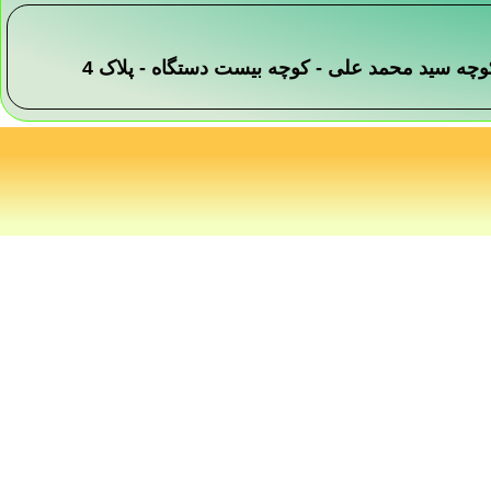
 -کوچه سید محمد علی - کوچه بیست دستگاه - پلاک 4