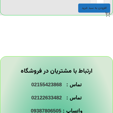
افزودن به سبد خرید
ارتباط با مشتریان در فروشگاه
تماس :
02155423868
تماس :
02122633482
واتساپ :
09387806505