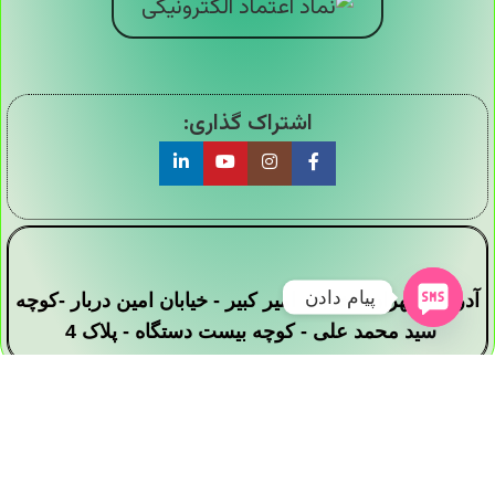
اشتراک گذاری:
پیام دادن
آدرس : تهران - خیابان امیر کبیر - خیابان امین دربار -کوچه
سید محمد علی - کوچه بیست دستگاه - پلاک 4
تمامی حقوق این وبسایت برای فروشگاه دیجی ارزان
سرا محفوظ است .