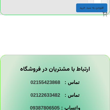
افزودن به سبد خرید
ارتباط با مشتریان در فروشگاه
تماس :
02155423868
تماس :
02122633482
واتساپ :
09387806505