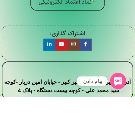
اشتراک گذاری:
پیام دادن
آدرس : تهران - خیابان امیر کبیر - خیابان امین دربار -کوچه
سید محمد علی - کوچه بیست دستگاه - پلاک 4
تمامی حقوق این وبسایت برای فروشگاه دیجی ارزان
سرا محفوظ است .