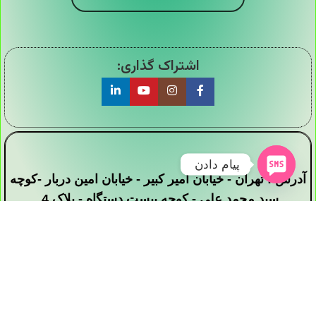
اشتراک گذاری:
پیام دادن
آدرس : تهران - خیابان امیر کبیر - خیابان امین دربار -کوچه
سید محمد علی - کوچه بیست دستگاه - پلاک 4
تمامی حقوق این وبسایت برای فروشگاه دیجی ارزان
سرا محفوظ است .