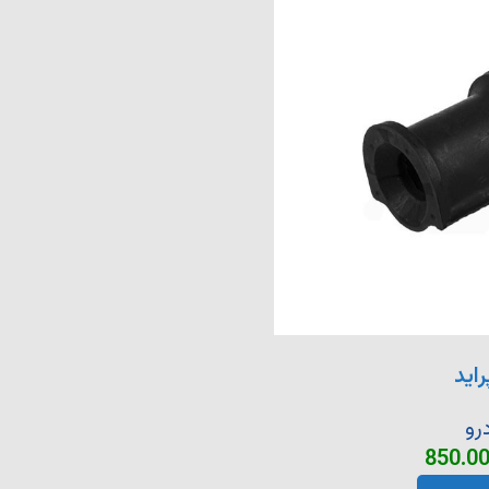
اید
رو
850.0