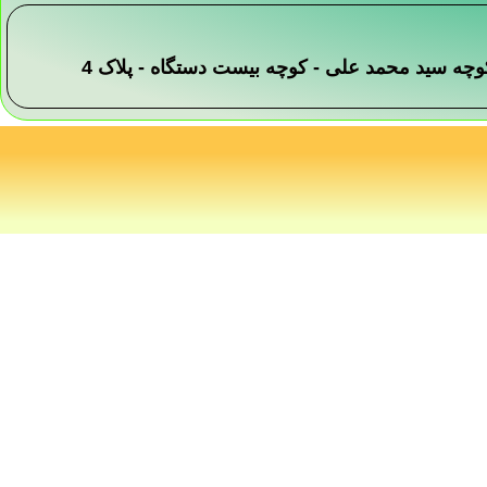
 -کوچه سید محمد علی - کوچه بیست دستگاه - پلاک 4