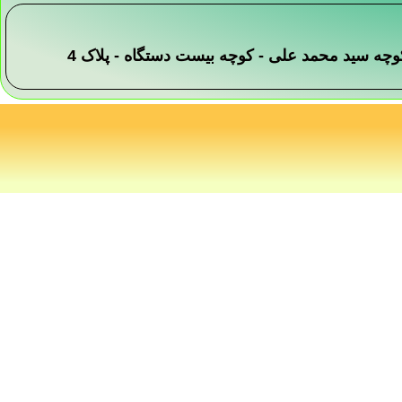
 -کوچه سید محمد علی - کوچه بیست دستگاه - پلاک 4