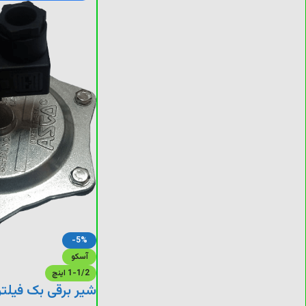
-5%
آسکو
1-1/2 اینچ
شیر برقی بک فیلتر