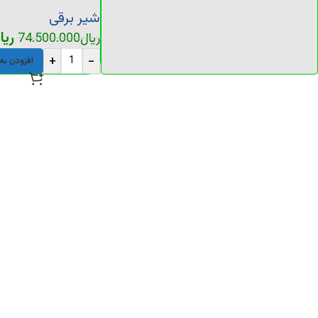
شیر برقی
ریا
ریال
74.500.000
+
-
افزودن به